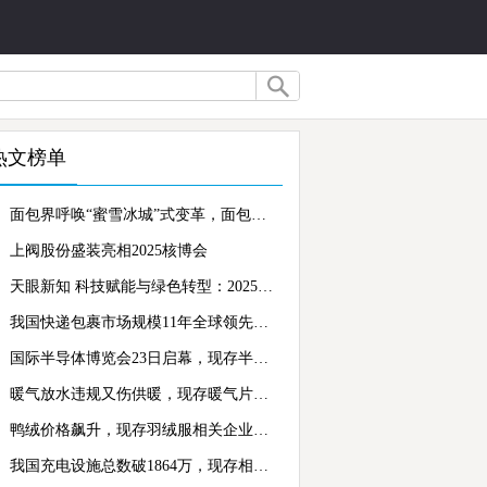
热文榜单
面包界呼唤“蜜雪冰城”式变革，面包相关企业超62.4万家
上阀股份盛装亮相2025核博会
天眼新知 科技赋能与绿色转型：2025年秋冬服装产业的消费变革与供应链重塑
我国快递包裹市场规模11年全球领先，现存包装相关企业超262.5万家
国际半导体博览会23日启幕，现存半导体相关企业超39.8万家
暖气放水违规又伤供暖，现存暖气片相关企业数量超8800家
鸭绒价格飙升，现存羽绒服相关企业超4.8万家
我国充电设施总数破1864万，现存相关企业超85.4万家