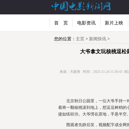
首 页
电影资讯
新片上映
您的位置：
主页
>
新闻快讯
>
大爷拿文玩核桃逗松鼠
来源：天眼查
时间：2025-11-24 11:36:43
阅
北京秋日公园里，一位大爷手持一
着将一颗核桃滚到地上，想逗逗树梢的
捷如练轻功。大爷愣在原地，手悬半空
围观者先静后笑，视频配字成全网