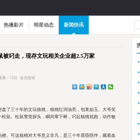
热播影片
明星动态
新闻快讯
被叼走，现存文玩相关企业超2.5万家
读量：7282
会员投稿
对盘了三十年的文玩核桃，核桃红润油亮，包浆如玉。大爷笑
小松鼠。松鼠警觉探头，瞬间窜下树，叼起核桃就跑，动作敏
。
热梗。可这核桃对大爷意义非凡，是三十年晨昏陪伴，藏着血