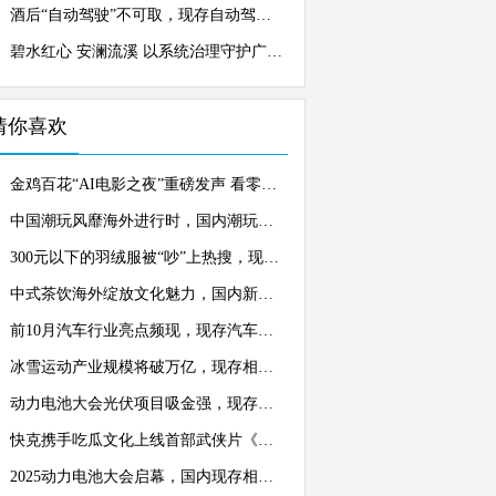
酒后“自动驾驶”不可取，现存自动驾驶相关企业超8200家
碧水红心 安澜流溪 以系统治理守护广州“母亲河”
猜你喜欢
金鸡百花“AI电影之夜”重磅发声 看零知识科技梁栋如何重新定义AI打工人
中国潮玩风靡海外进行时，国内潮玩相关企业超2.1万家
300元以下的羽绒服被“吵”上热搜，现存羽绒服相关企业超4.8万家
中式茶饮海外绽放文化魅力，国内新茶饮相关企业超29.9万家
前10月汽车行业亮点频现，现存汽车产销相关企业超153.3万家
冰雪运动产业规模将破万亿，现存相关企业超1.4万余家
动力电池大会光伏项目吸金强，现存光伏相关企业超116.7万家
快克携手吃瓜文化上线首部武侠片《回马枪》， 用武侠叙事重构品牌壁垒
2025动力电池大会启幕，国内现存相关企业超20万家