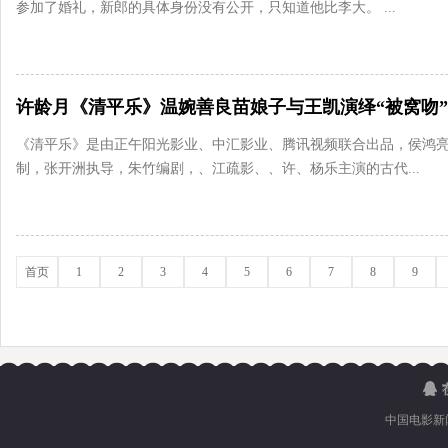
参加了婚礼，新郎的具体身份没有公开，只知道他比李大。 ...
许龄月《清平乐》温婉善良苗娘子与王凯演绎“被窝吻”
《清平乐》是由正午阳光影业、中汇影业、腾讯视频联合出品，侯鸿
制，张开洲执导，朱竹编剧，、江疏影、、许、杨乐主演的古代...
首页
1
2
3
4
5
6
7
8
9
中国电影新