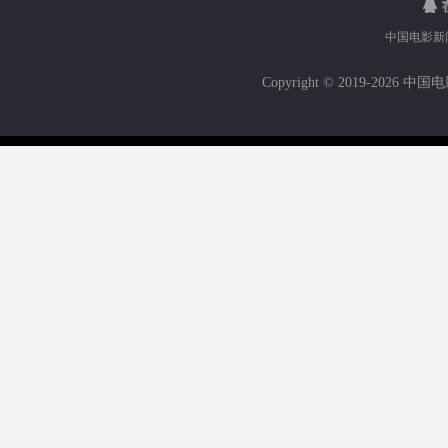
中国电影新
Copyright © 2019-
2026 中