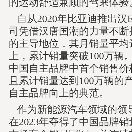
的运动舒适兼顾的驾乘体验
自从2020年比亚迪推出汉
司凭借汉唐国潮的力量不断
的主导地位，其月销量平均
上，累计销量突破100万辆
中国自主品牌中首个销售价
且累计销量达到100万辆的
自主品牌向上的典范。
作为新能源汽车领域的领
在2023年夺得了中国品牌