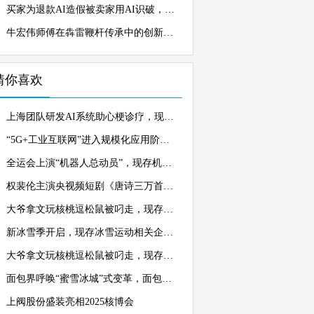
买家为退款AI造假被卖家用AI识破，现存AI相关企业超462.7万家
牛宏伟师傅在犇雷鞭杆传承中的创新技法
猜你喜欢
上海团队研发AI系统助心梗诊疗，现存智慧医疗相关企业超51.8万余家
“5G+工业互联网”进入规模化应用阶段，现存5G相关企业超79万家
全运会上演“机器人总动员”，现存机器人相关企业超102.2万家
权裴伦主演央视频短剧《唐诗三万首》 喜剧版白居易备受期待
大爷拿文玩核桃逗松鼠被叼走，现存文玩相关企业超2.5万
新冰雪季开启，现存冰雪运动相关企业超1.4万家，天眼查数据透视产业风险与机遇
大爷拿文玩核桃逗松鼠被叼走，现存文玩相关企业超2.5万家
面包界呼唤“蜜雪冰城”式变革，面包相关企业超62.4万家
上阀股份盛装亮相2025核博会