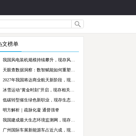
热文榜单
我国风电装机规模持续攀升，现存风电相关企业超10.7万家
天眼查数据洞察：数智赋能如何重塑冬季蔬菜千亿产业链？
2027年我国将达商业航天新阶段，现存航天相关企业超1.1万家
冰雪运动“黄金时刻”开启，现存相关企业超1.4万家
低碳转型催生绿色新职业，现存生态环保相关企业超234万家
明方解析｜疏脉化凝 通督强脊
我国建成最大生态环境监测网，现存生态环保相关企业超234万家
广州国际车展新能源车占近六成，现存新能源汽车相关企业超164.2万家