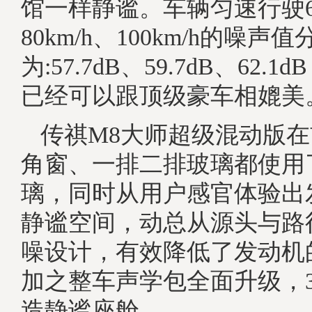
馆一样静谧。车辆匀速行驶60
80km/h、100km/h的噪声值
为:57.7dB、59.7dB、62.
已经可以跟顶级豪车相媲美
传祺M8大师超级混动版
角窗、一排二排玻璃都使用
璃，同时从用户感官体验出
静谧空间，动总从源头与路
噪设计，有效降低了发动机
加之整车声学包全面升级，36
造静谧座舱。