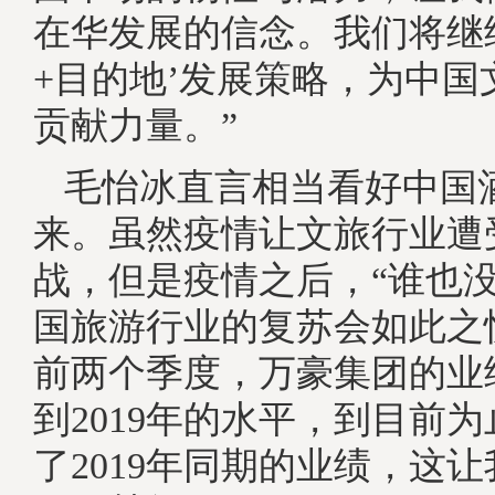
在华发展的信念。我们将继
+目的地’发展策略，为中国
贡献力量。”
毛怡冰直言相当看好中国
来。虽然疫情让文旅行业遭
战，但是疫情之后，“谁也
国旅游行业的复苏会如此之
前两个季度，万豪集团的业
到2019年的水平，到目前
了2019年同期的业绩，这