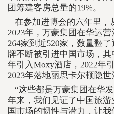
团筹建客房总量的19%。
在参加进博会的六年里，从
2023年，万豪集团在华运
264家到近520家，数量翻
牌不断被引进中国市场，其中
年引入Moxy酒店，2022年
2023年落地丽思卡尔顿隐
“这些都是万豪集团在华
年来，我们见证了中国旅游
国市场的韧性与潜力，让我