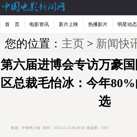
首 页
电影资讯
新片上映
热播影片
明星动态
您的位置：
主页
>
新闻快
第六届进博会专访万豪国
区总裁毛怡冰：今年80
选
来源：中新网上海
时间：2023-11-14 06:40:38
阅读量：5597