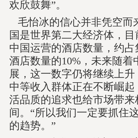
欢欣鼓舞”。
毛怡冰的信心并非凭空而
国是世界第二大经济体，目
中国运营的酒店数量，约占
酒店数量的10%，未来随着
展，这一数字仍将继续上升
中等收入群体正在不断崛起
活品质的追求也给市场带来
间。“所以我们一定要抓住
的趋势。”