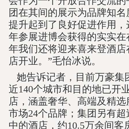
会作为一个开放合作交流的
团在其间的展示为品牌知名
提升起到了良好促进作用，
年参展进博会获得的实实在
年我们还将迎来喜来登酒店在
店开业。”毛怡冰说。
她告诉记者，目前万豪集
近140个城市和目的地已开业
店，涵盖奢华、高端及精选
市场24个品牌；集团另有超过
中的酒店，约10.5万余间